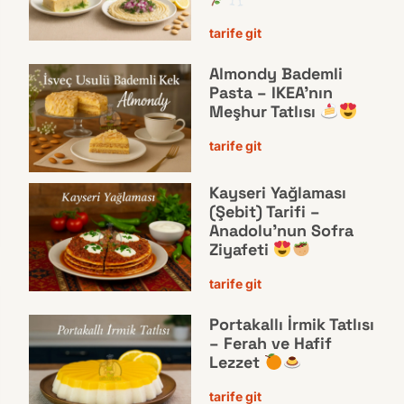
tarife git
Almondy Bademli
Pasta – IKEA’nın
Meşhur Tatlısı
tarife git
Kayseri Yağlaması
(Şebit) Tarifi –
Anadolu’nun Sofra
Ziyafeti
tarife git
Portakallı İrmik Tatlısı
– Ferah ve Hafif
Lezzet
tarife git