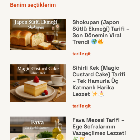
Benim seçtiklerim
Shokupan (Japon
Sütlü Ekmeği) Tarifi –
Son Dönemin Viral
Trendi
tarife git
Sihirli Kek (Magic
Custard Cake) Tarifi
– Tek Hamurla Üç
Katmanlı Harika
Lezzet
tarife git
Fava Mezesi Tarifi –
Ege Sofralarının
Vazgeçilmez Lezzeti