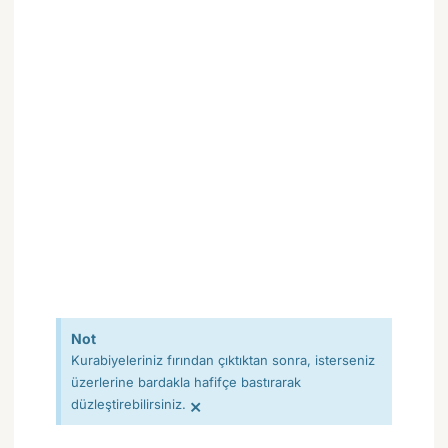
Not
Kurabiyeleriniz fırından çıktıktan sonra, isterseniz
üzerlerine bardakla hafifçe bastırarak
×
düzleştirebilirsiniz.