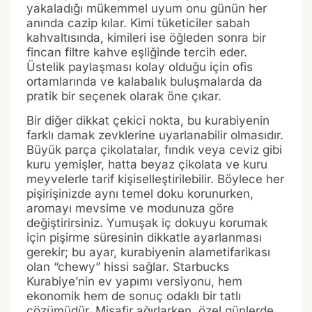
yakaladığı mükemmel uyum onu günün her
anında cazip kılar. Kimi tüketiciler sabah
kahvaltısında, kimileri ise öğleden sonra bir
fincan filtre kahve eşliğinde tercih eder.
Üstelik paylaşması kolay olduğu için ofis
ortamlarında ve kalabalık buluşmalarda da
pratik bir seçenek olarak öne çıkar.
Bir diğer dikkat çekici nokta, bu kurabiyenin
farklı damak zevklerine uyarlanabilir olmasıdır.
Büyük parça çikolatalar, fındık veya ceviz gibi
kuru yemişler, hatta beyaz çikolata ve kuru
meyvelerle tarif kişiselleştirilebilir. Böylece her
pişirişinizde aynı temel doku korunurken,
aromayı mevsime ve modunuza göre
değiştirirsiniz. Yumuşak iç dokuyu korumak
için pişirme süresinin dikkatle ayarlanması
gerekir; bu ayar, kurabiyenin alametifarikası
olan “chewy” hissi sağlar. Starbucks
Kurabiye’nin ev yapımı versiyonu, hem
ekonomik hem de sonuç odaklı bir tatlı
çözümüdür. Misafir ağırlarken, özel günlerde