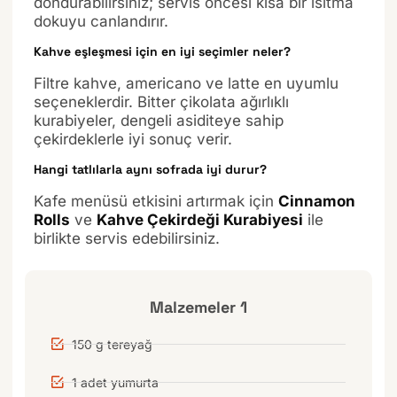
dondurabilirsiniz; servis öncesi kısa bir ısıtma
dokuyu canlandırır.
Kahve eşleşmesi için en iyi seçimler neler?
Filtre kahve, americano ve latte en uyumlu
seçeneklerdir. Bitter çikolata ağırlıklı
kurabiyeler, dengeli asiditeye sahip
çekirdeklerle iyi sonuç verir.
Hangi tatlılarla aynı sofrada iyi durur?
Kafe menüsü etkisini artırmak için
Cinnamon
Rolls
ve
Kahve Çekirdeği Kurabiyesi
ile
birlikte servis edebilirsiniz.
Malzemeler 1
150 g tereyağ
1 adet yumurta