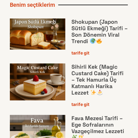
Benim seçtiklerim
Shokupan (Japon
Sütlü Ekmeği) Tarifi –
Son Dönemin Viral
Trendi
tarife git
Sihirli Kek (Magic
Custard Cake) Tarifi
– Tek Hamurla Üç
Katmanlı Harika
Lezzet
tarife git
Fava Mezesi Tarifi –
Ege Sofralarının
Vazgeçilmez Lezzeti