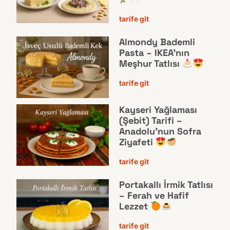
tarife git
Almondy Bademli
Pasta – IKEA’nın
Meşhur Tatlısı
tarife git
Kayseri Yağlaması
(Şebit) Tarifi –
Anadolu’nun Sofra
Ziyafeti
tarife git
Portakallı İrmik Tatlısı
– Ferah ve Hafif
Lezzet
tarife git