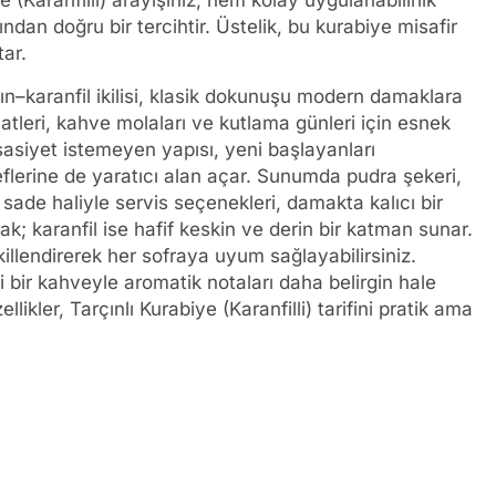
e (Karanfilli) arayışınız, hem kolay uygulanabilirlik
ndan doğru bir tercihtir. Üstelik, bu kurabiye misafir
tar.
ın–karanfil ikilisi, klasik dokunuşu modern damaklara
aatleri, kahve molaları ve kutlama günleri için esnek
asiyet istemeyen yapısı, yeni başlayanları
eflerine de yaratıcı alan açar. Sunumda pudra şekeri,
 sade haliyle servis seçenekleri, damakta kalıcı bir
ak; karanfil ise hafif keskin ve derin bir katman sunar.
killendirerek her sofraya uyum sağlayabilirsiniz.
 bir kahveyle aromatik notaları daha belirgin hale
kler, Tarçınlı Kurabiye (Karanfilli) tarifini pratik ama
.