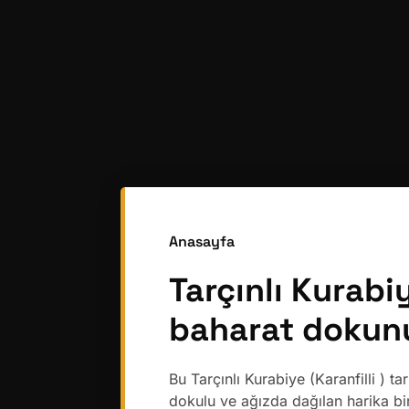
Anasayfa
Tarçınlı Kurabiy
baharat doku
Bu Tarçınlı Kurabiye (Karanfilli ) 
dokulu ve ağızda dağılan harika bir