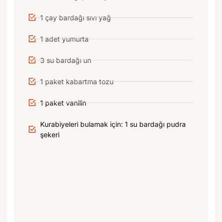
1 çay bardağı sıvı yağ
1 adet yumurta
3 su bardağı un
1 paket kabartma tozu
1 paket vanilin
Kurabiyeleri bulamak için: 1 su bardağı pudra
şekeri