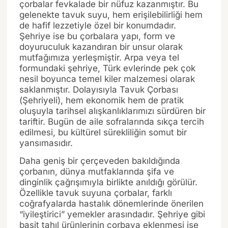
çorbalar fevkalade bir nüfuz kazanmıştır. Bu
gelenekte tavuk suyu, hem erişilebilirliği hem
de hafif lezzetiyle özel bir konumdadır.
Şehriye ise bu çorbalara yapı, form ve
doyuruculuk kazandıran bir unsur olarak
mutfağımıza yerleşmiştir. Arpa veya tel
formundaki şehriye, Türk evlerinde pek çok
nesil boyunca temel kiler malzemesi olarak
saklanmıştır. Dolayısıyla Tavuk Çorbası
(Şehriyeli), hem ekonomik hem de pratik
oluşuyla tarihsel alışkanlıklarımızı sürdüren bir
tariftir. Bugün de aile sofralarında sıkça tercih
edilmesi, bu kültürel sürekliliğin somut bir
yansımasıdır.
Daha geniş bir çerçeveden bakıldığında
çorbanın, dünya mutfaklarında şifa ve
dinginlik çağrışımıyla birlikte anıldığı görülür.
Özellikle tavuk suyuna çorbalar, farklı
coğrafyalarda hastalık dönemlerinde önerilen
“iyileştirici” yemekler arasındadır. Şehriye gibi
basit tahıl ürünlerinin çorbaya eklenmesi ise