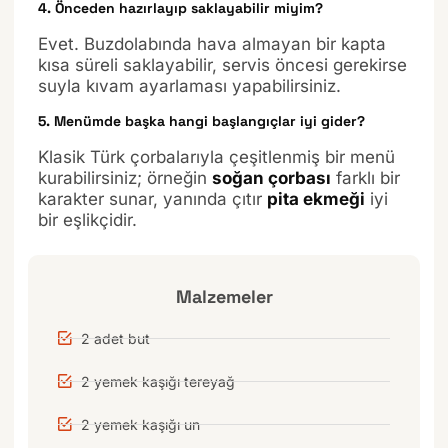
4. Önceden hazırlayıp saklayabilir miyim?
Evet. Buzdolabında hava almayan bir kapta
kısa süreli saklayabilir, servis öncesi gerekirse
suyla kıvam ayarlaması yapabilirsiniz.
5. Menümde başka hangi başlangıçlar iyi gider?
Klasik Türk çorbalarıyla çeşitlenmiş bir menü
kurabilirsiniz; örneğin
soğan çorbası
farklı bir
karakter sunar, yanında çıtır
pita ekmeği
iyi
bir eşlikçidir.
Malzemeler
2 adet but
2 yemek kaşığı tereyağ
2 yemek kaşığı un