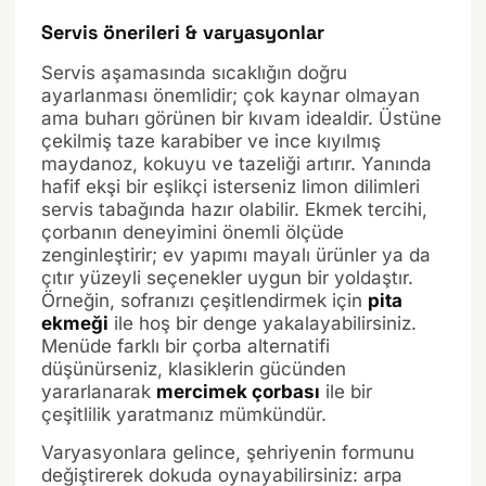
Servis önerileri & varyasyonlar
Servis aşamasında sıcaklığın doğru
ayarlanması önemlidir; çok kaynar olmayan
ama buharı görünen bir kıvam idealdir. Üstüne
çekilmiş taze karabiber ve ince kıyılmış
maydanoz, kokuyu ve tazeliği artırır. Yanında
hafif ekşi bir eşlikçi isterseniz limon dilimleri
servis tabağında hazır olabilir. Ekmek tercihi,
çorbanın deneyimini önemli ölçüde
zenginleştirir; ev yapımı mayalı ürünler ya da
çıtır yüzeyli seçenekler uygun bir yoldaştır.
Örneğin, sofranızı çeşitlendirmek için
pita
ekmeği
ile hoş bir denge yakalayabilirsiniz.
Menüde farklı bir çorba alternatifi
düşünürseniz, klasiklerin gücünden
yararlanarak
mercimek çorbası
ile bir
çeşitlilik yaratmanız mümkündür.
Varyasyonlara gelince, şehriyenin formunu
değiştirerek dokuda oynayabilirsiniz: arpa