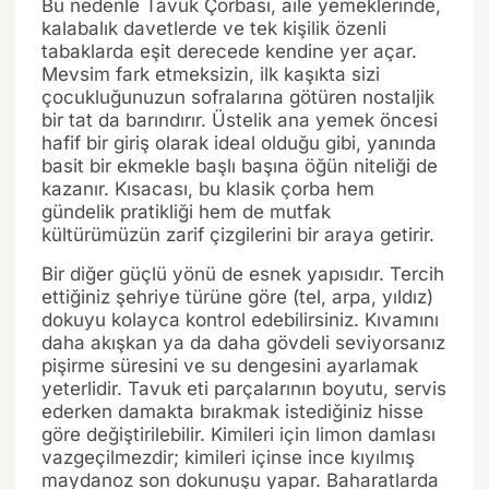
Bu nedenle Tavuk Çorbası, aile yemeklerinde,
kalabalık davetlerde ve tek kişilik özenli
tabaklarda eşit derecede kendine yer açar.
Mevsim fark etmeksizin, ilk kaşıkta sizi
çocukluğunuzun sofralarına götüren nostaljik
bir tat da barındırır. Üstelik ana yemek öncesi
hafif bir giriş olarak ideal olduğu gibi, yanında
basit bir ekmekle başlı başına öğün niteliği de
kazanır. Kısacası, bu klasik çorba hem
gündelik pratikliği hem de mutfak
kültürümüzün zarif çizgilerini bir araya getirir.
Bir diğer güçlü yönü de esnek yapısıdır. Tercih
ettiğiniz şehriye türüne göre (tel, arpa, yıldız)
dokuyu kolayca kontrol edebilirsiniz. Kıvamını
daha akışkan ya da daha gövdeli seviyorsanız
pişirme süresini ve su dengesini ayarlamak
yeterlidir. Tavuk eti parçalarının boyutu, servis
ederken damakta bırakmak istediğiniz hisse
göre değiştirilebilir. Kimileri için limon damlası
vazgeçilmezdir; kimileri içinse ince kıyılmış
maydanoz son dokunuşu yapar. Baharatlarda