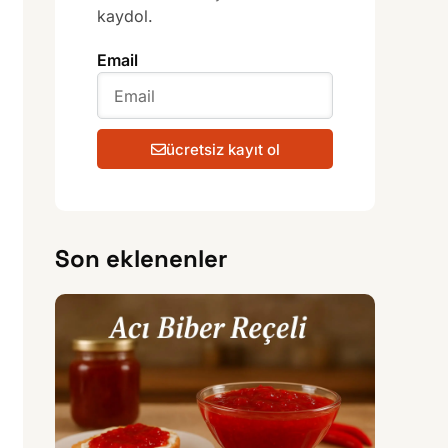
kaydol.
Email
ücretsiz kayıt ol
Son eklenenler