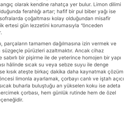
langıç olarak kendine rahatça yer bulur. Limon dilimi
uğunda ferahlığı artar; hafif bir pul biber yağı ise
 sofralarda çoğaltması kolay olduğundan misafir
elik ertesi gün lezzetini korumasıyla “önceden
.
rı, parçaların tamamen dağılmasına izin vermek ve
 süzgeçle pürüzleri azaltmaktır. Ancak cihaz
abırlı bir pişirme ile de yeterince homojen bir yapı
ası hâlinde sıcak su veya sebze suyu ile denge
lirse kısık ateşte birkaç dakika daha kaynatmak çözüm
 öncesi limonla ayarlamak, çorbayı canlı ve iştah açıcı
 sıcak buharla buluştuğu an yükselen koku ise adeta
ı mercimek çorbası, hem günlük rutinde hem de özel
eçeneğidir.