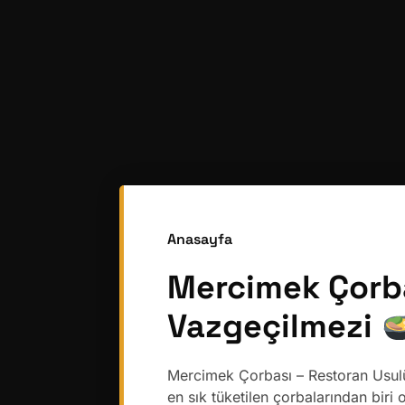
Anasayfa
Mercimek Çorbas
Vazgeçilmezi
Mercimek Çorbası – Restoran Usulü
en sık tüketilen çorbalarından bir