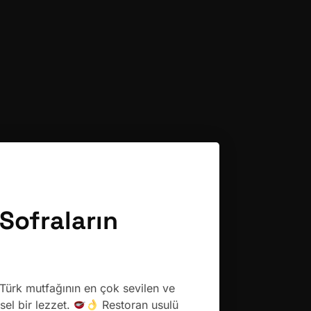
Sofraların
Türk mutfağının en çok sevilen ve
sel bir lezzet.
Restoran usulü