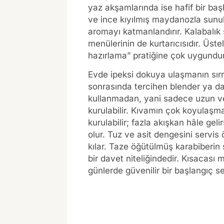
yaz akşamlarında ise hafif bir baş
ve ince kıyılmış maydanozla sunuld
aromayı katmanlandırır. Kalabalık
menülerinin de kurtarıcısıdır. Üst
hazırlama” pratiğine çok uygundur
Evde ipeksi dokuya ulaşmanın sır
sonrasında tercihen blender ya da
kullanmadan, yani sadece uzun ve s
kurulabilir. Kıvamın çok koyulaşm
kurulabilir; fazla akışkan hâle ge
olur. Tuz ve asit dengesini servis
kılar. Taze öğütülmüş karabiberin
bir davet niteliğindedir. Kısacas
günlerde güvenilir bir başlangıç s