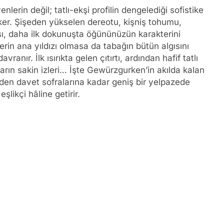
erin değil; tatlı-ekşi profilin dengelediği sofistike
çeker. Şişeden yükselen dereotu, kişniş tohumu,
ı, daha ilk dokunuşta öğününüzün karakterini
erin ana yıldızı olmasa da tabağın bütün algısını
vranır. İlk ısırıkta gelen çıtırtı, ardından hafif tatlı
arın sakin izleri… İşte Gewürzgurken’in akılda kalan
rden davet sofralarına kadar geniş bir yelpazede
şlikçi hâline getirir.