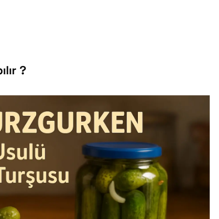
lır ?