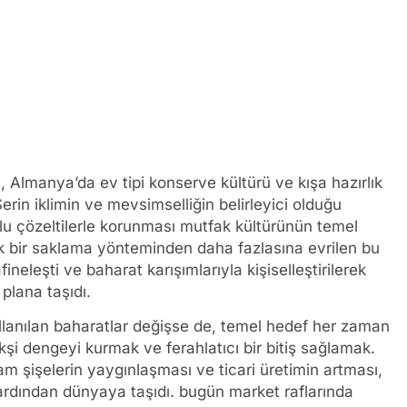
 Almanya’da ev tipi konserve kültürü ve kışa hazırlık
. Serin iklimin ve mevsimselliğin belirleyici olduğu
zlu çözeltilerle korunması mutfak kültürünün temel
ik bir saklama yönteminden daha fazlasına evrilen bu
neleşti ve baharat karışımlarıyla kişiselleştirilerek
plana taşıdı.
ullanılan baharatlar değişse de, temel hedef her zaman
-ekşi dengeyi kurmak ve ferahlatıcı bir bitiş sağlamak.
am şişelerin yaygınlaşması ve ticari üretimin artması,
ardından dünyaya taşıdı. bugün market raflarında