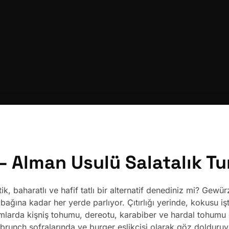
 Alman Usulü Salatalık T
ik, baharatlı ve hafif tatlı bir alternatif denediniz mi? Gew
abağına kadar her yerde parlıyor. Çıtırlığı yerinde, kokusu i
larda kişniş tohumu, dereotu, karabiber ve hardal tohumu g
, brunch sofralarında ve burger eşlikçisi olarak göz dolduru