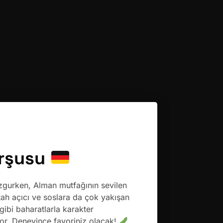
urşusu
ürzgurken, Alman mutfağının sevilen
ştah açıcı ve soslara da çok yakışan
ibi baharatlarla karakter
yor. Deneyince favoriniz olacak!