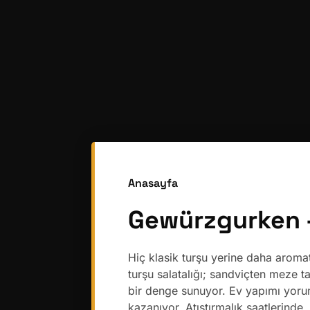
Anasayfa
Gewürzgurken –
Hiç klasik turşu yerine daha aromat
turşu salatalığı; sandviçten meze t
bir denge sunuyor. Ev yapımı yorum
kazanıyor. Atıştırmalık saatlerinde