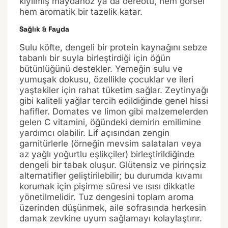
kıyılmış maydanoz ya da dereotu, hem görsel
hem aromatik bir tazelik katar.
Sağlık & Fayda
Sulu köfte, dengeli bir protein kaynağını sebze
tabanlı bir suyla birleştirdiği için öğün
bütünlüğünü destekler. Yemeğin sulu ve
yumuşak dokusu, özellikle çocuklar ve ileri
yaştakiler için rahat tüketim sağlar. Zeytinyağı
gibi kaliteli yağlar tercih edildiğinde genel hissi
hafifler. Domates ve limon gibi malzemelerden
gelen C vitamini, öğündeki demirin emilimine
yardımcı olabilir. Lif açısından zengin
garnitürlerle (örneğin mevsim salataları veya
az yağlı yoğurtlu eşlikçiler) birleştirildiğinde
dengeli bir tabak oluşur. Glütensiz ve pirinçsiz
alternatifler geliştirilebilir; bu durumda kıvamı
korumak için pişirme süresi ve ısısı dikkatle
yönetilmelidir. Tuz dengesini toplam aroma
üzerinden düşünmek, aile sofrasında herkesin
damak zevkine uyum sağlamayı kolaylaştırır.