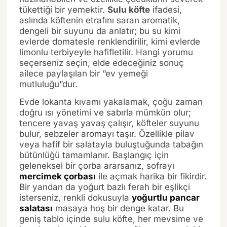
tükettiği bir yemektir.
Sulu köfte
ifadesi,
aslında köftenin etrafını saran aromatik,
dengeli bir suyunu da anlatır; bu su kimi
evlerde domatesle renklendirilir, kimi evlerde
limonlu terbiyeyle hafifletilir. Hangi yorumu
seçerseniz seçin, elde edeceğiniz sonuç
ailece paylaşılan bir “ev yemeği
mutluluğu”dur.
Evde lokanta kıvamı yakalamak, çoğu zaman
doğru ısı yönetimi ve sabırla mümkün olur;
tencere yavaş yavaş çalışır, köfteler suyunu
bulur, sebzeler aromayı taşır. Özellikle pilav
veya hafif bir salatayla buluştuğunda tabağın
bütünlüğü tamamlanır. Başlangıç için
geleneksel bir çorba ararsanız, sofrayı
mercimek çorbası
ile açmak harika bir fikirdir.
Bir yandan da yoğurt bazlı ferah bir eşlikçi
isterseniz, renkli dokusuyla
yoğurtlu pancar
salatası
masaya hoş bir denge katar. Bu
geniş tablo içinde sulu köfte, her mevsime ve