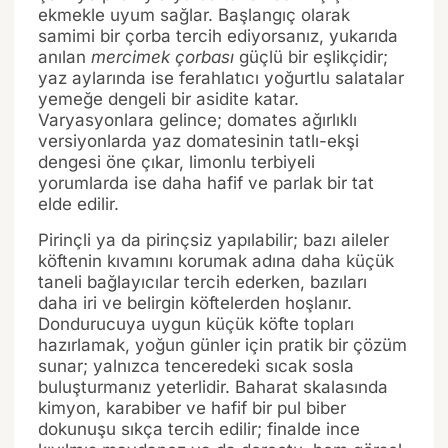
ekmekle uyum sağlar. Başlangıç olarak
samimi bir çorba tercih ediyorsanız, yukarıda
anılan
mercimek çorbası
güçlü bir eşlikçidir;
yaz aylarında ise ferahlatıcı yoğurtlu salatalar
yemeğe dengeli bir asidite katar.
Varyasyonlara gelince; domates ağırlıklı
versiyonlarda yaz domatesinin tatlı-ekşi
dengesi öne çıkar, limonlu terbiyeli
yorumlarda ise daha hafif ve parlak bir tat
elde edilir.
Pirinçli ya da pirinçsiz yapılabilir; bazı aileler
köftenin kıvamını korumak adına daha küçük
taneli bağlayıcılar tercih ederken, bazıları
daha iri ve belirgin köftelerden hoşlanır.
Dondurucuya uygun küçük köfte topları
hazırlamak, yoğun günler için pratik bir çözüm
sunar; yalnızca tenceredeki sıcak sosla
buluşturmanız yeterlidir. Baharat skalasında
kimyon, karabiber ve hafif bir pul biber
dokunuşu sıkça tercih edilir; finalde ince