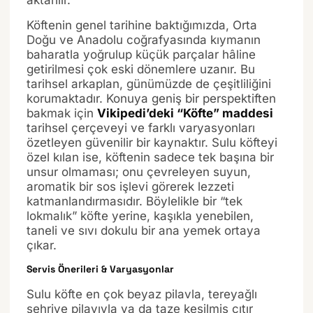
aktarılır.
Köftenin genel tarihine baktığımızda, Orta
Doğu ve Anadolu coğrafyasında kıymanın
baharatla yoğrulup küçük parçalar hâline
getirilmesi çok eski dönemlere uzanır. Bu
tarihsel arkaplan, günümüzde de çeşitliliğini
korumaktadır. Konuya geniş bir perspektiften
bakmak için
Vikipedi’deki “Köfte” maddesi
tarihsel çerçeveyi ve farklı varyasyonları
özetleyen güvenilir bir kaynaktır. Sulu köfteyi
özel kılan ise, köftenin sadece tek başına bir
unsur olmaması; onu çevreleyen suyun,
aromatik bir sos işlevi görerek lezzeti
katmanlandırmasıdır. Böylelikle bir “tek
lokmalık” köfte yerine, kaşıkla yenebilen,
taneli ve sıvı dokulu bir ana yemek ortaya
çıkar.
Servis Önerileri & Varyasyonlar
Sulu köfte en çok beyaz pilavla, tereyağlı
şehriye pilavıyla ya da taze kesilmiş çıtır