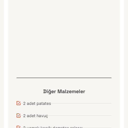
Diğer Malzemeler
2 adet patates
2 adet havuç
2 yemek kaşığı domates salçası