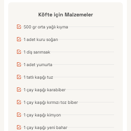
Köfte için Malzemeler
500 gr orta yağlı kıyma
1 adet kuru soğan
1 diş sarımsak
1 adet yumurta
1 tatlı kaşığı tuz
1 çay kaşığı karabiber
1 çay kaşığı kırmızı toz biber
1 çay kaşığı kimyon
1 çay kaşığı yeni bahar