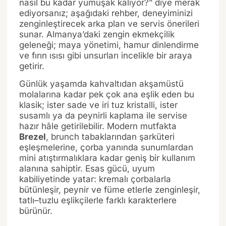
nasıl bu kadar yumuşak kalıyor?” diye merak
ediyorsanız; aşağıdaki rehber, deneyiminizi
zenginleştirecek arka plan ve servis önerileri
sunar. Almanya’daki zengin ekmekçilik
geleneği; maya yönetimi, hamur dinlendirme
ve fırın ısısı gibi unsurları incelikle bir araya
getirir.
Günlük yaşamda kahvaltıdan akşamüstü
molalarına kadar pek çok ana eşlik eden bu
klasik; ister sade ve iri tuz kristalli, ister
susamlı ya da peynirli kaplama ile servise
hazır hâle getirilebilir. Modern mutfakta
Brezel
, brunch tabaklarından şarküteri
eşleşmelerine, çorba yanında sunumlardan
mini atıştırmalıklara kadar geniş bir kullanım
alanına sahiptir. Esas gücü, uyum
kabiliyetinde yatar: kremalı çorbalarla
bütünleşir, peynir ve füme etlerle zenginleşir,
tatlı–tuzlu eşlikçilerle farklı karakterlere
bürünür.