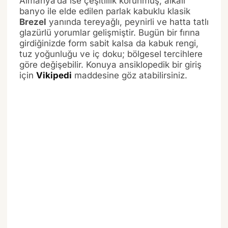
Almanya’da ise çeşitlilik korunmuş; alkali
banyo ile elde edilen parlak kabuklu klasik
Brezel
yanında tereyağlı, peynirli ve hatta tatlı
glazürlü yorumlar gelişmiştir. Bugün bir fırına
girdiğinizde form sabit kalsa da kabuk rengi,
tuz yoğunluğu ve iç doku; bölgesel tercihlere
göre değişebilir. Konuya ansiklopedik bir giriş
için
Vikipedi
maddesine göz atabilirsiniz.