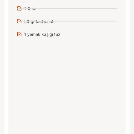
2 lt su
50 gr karbonat
1 yemek kaşığı tuz