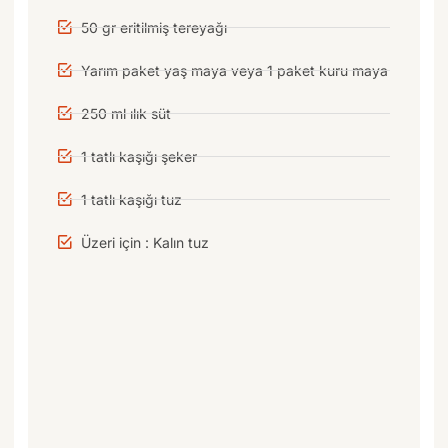
50 gr eritilmiş tereyağı
Yarım paket yaş maya veya 1 paket kuru maya
250 ml ılık süt
1 tatlı kaşığı şeker
1 tatlı kaşığı tuz
Üzeri için : Kalın tuz