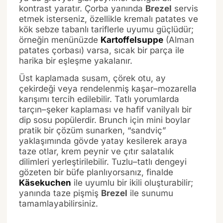
kontrast yaratır. Çorba yanında
Brezel
servis
etmek isterseniz, özellikle kremalı patates ve
kök sebze tabanlı tariflerle uyumu güçlüdür;
örneğin menünüzde
Kartoffelsuppe
(Alman
patates çorbası) varsa, sıcak bir parça ile
harika bir eşleşme yakalanır.
Üst kaplamada susam, çörek otu, ay
çekirdeği veya rendelenmiş kaşar–mozarella
karışımı tercih edilebilir. Tatlı yorumlarda
tarçın–şeker kaplaması ve hafif vanilyalı bir
dip sosu popülerdir. Brunch için mini boylar
pratik bir çözüm sunarken, “sandviç”
yaklaşımında gövde yatay kesilerek araya
taze otlar, krem peynir ve çıtır salatalık
dilimleri yerleştirilebilir. Tuzlu–tatlı dengeyi
gözeten bir büfe planlıyorsanız, finalde
Käsekuchen
ile uyumlu bir ikili oluşturabilir;
yanında taze pişmiş
Brezel
ile sunumu
tamamlayabilirsiniz.