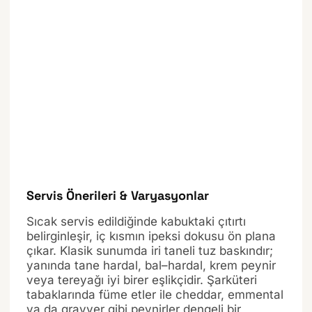
Servis Önerileri & Varyasyonlar
Sıcak servis edildiğinde kabuktaki çıtırtı
belirginleşir, iç kısmın ipeksi dokusu ön plana
çıkar. Klasik sunumda iri taneli tuz baskındır;
yanında tane hardal, bal–hardal, krem peynir
veya tereyağı iyi birer eşlikçidir. Şarküteri
tabaklarında füme etler ile cheddar, emmental
ya da gravyer gibi peynirler dengeli bir