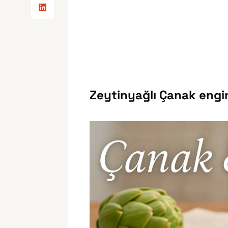
Zeytinyağlı Çanak engin