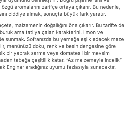
yla uyumunu derinleştirir. Doğru pişirme ısısı ve
özgü aromalarını zarifçe ortaya çıkarır. Bu nedenle,
nı ciddiye almak, sonuçta büyük fark yaratır.
eçete, malzemenin doğallığını öne çıkarır. Bu tarifte de
buruk ama tatlıya çalan karakterini, limon ve
vede sunmak. Sofranızda bu yemeğe eşlik edecek meze
bilir, menünüzü doku, renk ve besin dengesine göre
lasik bir yaprak sarma veya domatesli bir mevsim
madan tabağa çeşitlilik katar. “Az malzemeyle incelik”
ak Enginar aradığınız uyumu fazlasıyla sunacaktır.