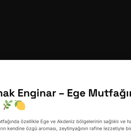
nak Enginar – Ege Mutfağın
i
tfağında özellikle Ege ve Akdeniz bölgelerinin sağlıklı ve h
ın kendine özgü aroması, zeytinyağının rafine lezzetiyle b