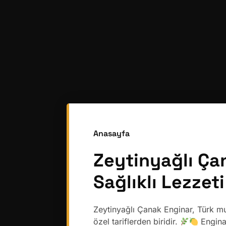
Anasayfa
Zeytinyağlı Ça
Sağlıklı Lezzet
Zeytinyağlı Çanak Enginar, Türk mu
özel tariflerden biridir.
Enginar