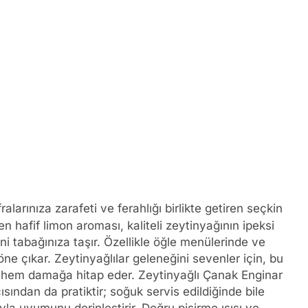
alarınıza zarafeti ve ferahlığı birlikte getiren seçkin
ren hafif limon aroması, kaliteli zeytinyağının ipeksi
ini tabağınıza taşır. Özellikle öğle menülerinde ve
öne çıkar. Zeytinyağlılar geleneğini sevenler için, bu
 hem damağa hitap eder. Zeytinyağlı Çanak Enginar
ından da pratiktir; soğuk servis edildiğinde bile