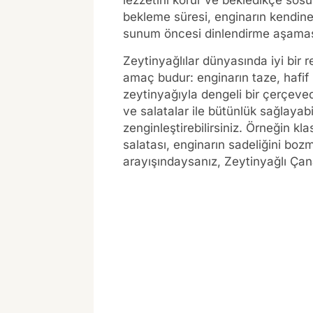
lezzetini korur ve bekledikçe sosu
bekleme süresi, enginarın kendine 
sunum öncesi dinlendirme aşaması
Zeytinyağlılar dünyasında iyi bir r
amaç budur: enginarın taze, hafif 
zeytinyağıyla dengeli bir çerçe
ve salatalar ile bütünlük sağlaya
zenginleştirebilirsiniz. Örneğin k
salatası, enginarın sadeliğini boz
arayışındaysanız, Zeytinyağlı Çan