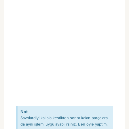
Not
Savoiardiyi kalıpla kestikten sonra kalan parçalara
da aynı işlemi uygulayabilirsiniz. Ben öyle yaptım.