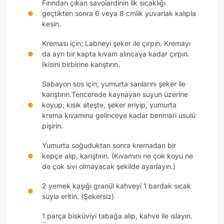
Fırından çıkan savoiardinin ilk sıcaklığı
geçtikten sonra 6 veya 8 cmlik yuvarlak kalıpla
kesin.
Kreması için; Labneyi şeker ile çırpın. Kremayı
da ayrı bir kapta kıvam alıncaya kadar çırpın.
İkisini birbirine karıştırın.
Sabayon sos için; yumurta sarılarını şeker ile
karıştırın.Tencerede kaynayan suyun üzerine
koyup, kısık ateşte, şeker eriyip, yumurta
krema kıvamına gelinceye kadar benmari usulü
pişirin.
Yumurta soğuduktan sonra kremadan bir
kepçe alıp, karıştırın. (Kıvamını ne çok koyu ne
de çok sıvı olmayacak şekilde ayarlayın.)
2 yemek kaşığı granül kahveyi 1 bardak sıcak
suyla eritin. (Şekersiz)
1 parça bisküviyi tabağa alıp, kahve ile ıslayın.