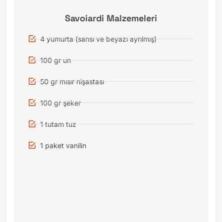
Savoiardi Malzemeleri
4 yumurta (sarısı ve beyazı ayrılmış)
100 gr un
50 gr mısır nişastası
100 gr şeker
1 tutam tuz
1 paket vanilin