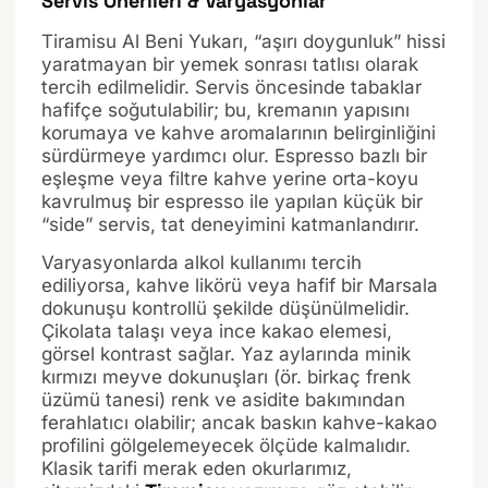
Servis Önerileri & Varyasyonlar
Tiramisu Al Beni Yukarı, “aşırı doygunluk” hissi
yaratmayan bir yemek sonrası tatlısı olarak
tercih edilmelidir. Servis öncesinde tabaklar
hafifçe soğutulabilir; bu, kremanın yapısını
korumaya ve kahve aromalarının belirginliğini
sürdürmeye yardımcı olur. Espresso bazlı bir
eşleşme veya filtre kahve yerine orta-koyu
kavrulmuş bir espresso ile yapılan küçük bir
“side” servis, tat deneyimini katmanlandırır.
Varyasyonlarda alkol kullanımı tercih
ediliyorsa, kahve likörü veya hafif bir Marsala
dokunuşu kontrollü şekilde düşünülmelidir.
Çikolata talaşı veya ince kakao elemesi,
görsel kontrast sağlar. Yaz aylarında minik
kırmızı meyve dokunuşları (ör. birkaç frenk
üzümü tanesi) renk ve asidite bakımından
ferahlatıcı olabilir; ancak baskın kahve-kakao
profilini gölgelemeyecek ölçüde kalmalıdır.
Klasik tarifi merak eden okurlarımız,