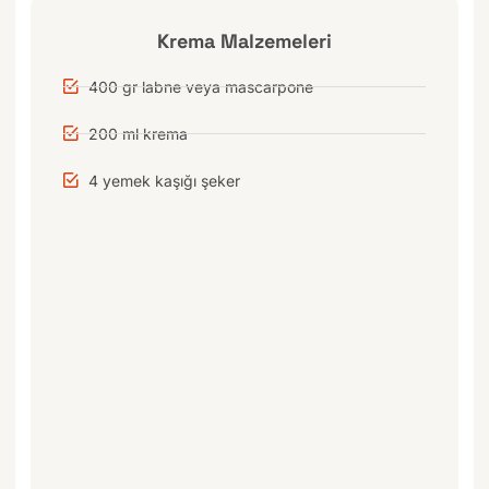
Krema Malzemeleri
400 gr labne veya mascarpone
200 ml krema
4 yemek kaşığı şeker