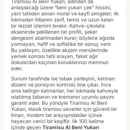
Tiramisu Al Beni Yukarı, adından da
anlaşılacağı üzere “beni yukarı çek” hissini,
yani tatlıdan alınan moral ve keyfi simgeler; ilk
lokmadan itibaren zarif, temiz ve uzun kalan
bir lezzet izlenimi bırakır. Kahve-çikolata
ekseninde şekillenen tat profili, şeker
dengesini abartmadan kurar; böylece ağızda
yormayan, hafif ve sofistike bir sonuç verir.
Bu yaklaşım, özellikle akşam menülerinde
yemek sonrası tatlı arayan, fakat ağır
dokulardan kaçınan konuklarınızı memnun
eder.
Sunum tarafında ise tabak yerleşimi, katman
düzeni ve porsiyon kontrolü öne çıkar. İnce
ama belirgin katmanlar, her lokmada kahveyle
ıslatılmış tabanın ve kremanın uyumlu payını
garanti eder. Bu yönüyle Tiramisu Al Beni
Yukarı, klasik tiramisu severler için güvenli bir
liman, modern tat arayışındakiler içinse
heyecan verici bir keşiftir. İlk 100 kelime
içinde geçen
Tiramisu Al Beni Yukarı