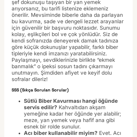
şef dokunuşu taşıyan bir yan yemek
arıyorsanız, bu tarifi listenize eklemeniz
önerilir. Mevsiminde biberle daha da parlayan
bu kavurma, sade ve dengeli lezzet arayanlar
için güvenilir bir başvuru noktasıdır. Sunumu
kolay, eşlikçileri bol ve çok yönlüdür. Siz de
kendi sofranızda deneyerek damak tadınıza
göre küçük dokunuşlar yapabilir, farklı biber
tipleriyle kendi imzanızı yaratabilirsiniz.
Paylaşmayı, sevdiklerinizle birlikte “ekmek
banmalık” o ipeksi sosun tadını çıkarmayı
unutmayın. Şimdiden afiyet ve keyif dolu
sofralar dileriz!
SSS (Sıkça Sorulan Sorular)
Sütlü Biber Kavurması hangi öğünde
servis edilir?
Kahvaltıdan akşam
yemeğine kadar her öğünde yer alabilir;
meze, yan yemek veya hafif ana gibi
esnek bir rolde sunulur.
Acı biber kullanabilir miyim?
Evet. Acı