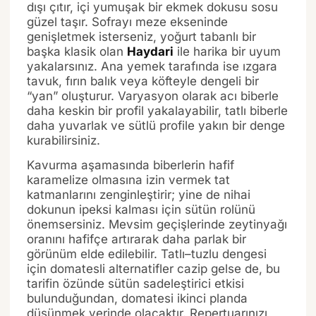
dışı çıtır, içi yumuşak bir ekmek dokusu sosu
güzel taşır. Sofrayı meze ekseninde
genişletmek isterseniz, yoğurt tabanlı bir
başka klasik olan
Haydari
ile harika bir uyum
yakalarsınız. Ana yemek tarafında ise ızgara
tavuk, fırın balık veya köfteyle dengeli bir
“yan” oluşturur. Varyasyon olarak acı biberle
daha keskin bir profil yakalayabilir, tatlı biberle
daha yuvarlak ve sütlü profile yakın bir denge
kurabilirsiniz.
Kavurma aşamasında biberlerin hafif
karamelize olmasına izin vermek tat
katmanlarını zenginleştirir; yine de nihai
dokunun ipeksi kalması için sütün rolünü
önemsersiniz. Mevsim geçişlerinde zeytinyağı
oranını hafifçe artırarak daha parlak bir
görünüm elde edilebilir. Tatlı–tuzlu dengesi
için domatesli alternatifler cazip gelse de, bu
tarifin özünde sütün sadeleştirici etkisi
bulunduğundan, domatesi ikinci planda
düşünmek yerinde olacaktır. Repertuarınızı