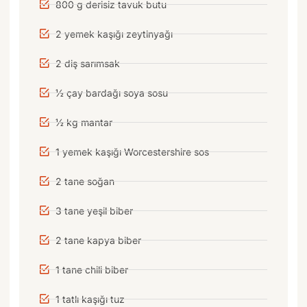
800 g derisiz tavuk butu
2 yemek kaşığı zeytinyağı
2 diş sarımsak
½ çay bardağı soya sosu
½ kg mantar
1 yemek kaşığı Worcestershire sos
2 tane soğan
3 tane yeşil biber
2 tane kapya biber
1 tane chili biber
1 tatlı kaşığı tuz