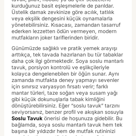
kurduğunuz basit eşleşmelerle de parıldar.
Üstelik damak zevkinize göre acılık, tatlılık
veya ekşilik dengesini küçük oynamalarla
yönetebilirsiniz. Kısacası, zamandan tasarruf
ederken lezzetten ödün vermeyen, modern
mutfakların joker tariflerinden biridir.
Günümüzde sağlıklı ve pratik yemek arayışı
arttıkça, tek tavada hazırlanan bu tür tabaklar
daha çok ilgi görmektedir. Soya soslu mantarlı
tavuk, porsiyon kontrolü ve eşlikçileriyle
kolayca dengelenebilen bir öğün sunar. Aynı
zamanda mutfakta deney yapmayı sevenler
için sınırsız varyasyon fırsatı verir; farklı
mantar türleri, taze soğan veya susam yağı
gibi küçük dokunuşlarla tabak kimliğini
dönüştürebilirsiniz. Eğer “soslu tavuk” tarzını
seviyorsanız, benzer profil ve akışkan sosuyla
Soslu Tavuk
önerisi de hoşunuza gidebilir. Bu
bağlamda, soya soslu mantarlı tavuk hem tek
başına bir yıldızdır hem de mutfak rutininizi