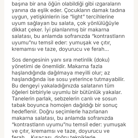
başına bir ana öğün olabildiği gibi ızgaraların
yanına da eşlik eder. Çocukların damak tadına
uygun, yetişkinlerin ise “light” tercihlerine
uyum sağlayan bu salata, çok yönlülüğüyle
dikkat çeker. İyi planlanmış bir makarna
salatası, bu anlamda sofranızda “kontrastların
uyumu”nu temsil eder: yumuşak ve çıtır,
kremamsı ve taze, doyurucu ve ferah…
Sos dengesinin yanı sıra metinlik (doku)
yönetimi de önemlidir. Makarna fazla
haşlandığında dağılmaya meyilli olur; az
haşlandığında ise sosu yeterince tutmayabilir.
Bu dengeyi yakaladığınızda salatanın tüm
öğeleri birbiriyle uyumlu bir bütünlük yakalar.
Tanelerin parlak, sebzelerin canlı ve sosun
tabak boyunca homojen dağıldığı bir sonuç
hedeflenir. Doğru seçimlerle hazırlanan
makarna salatası, bu anlamda sofranızda
“kontrastların uyumu”nu temsil eder: yumuşak
ve çıtır, kremamsı ve taze, doyurucu ve
ferah… Kısacası, doğru tekniklerle