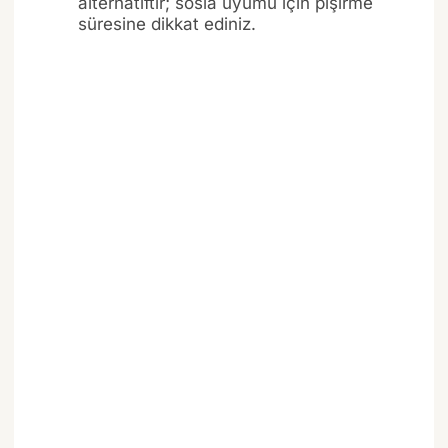
alternatiftir; sosla uyumu için pişirme
süresine dikkat ediniz.