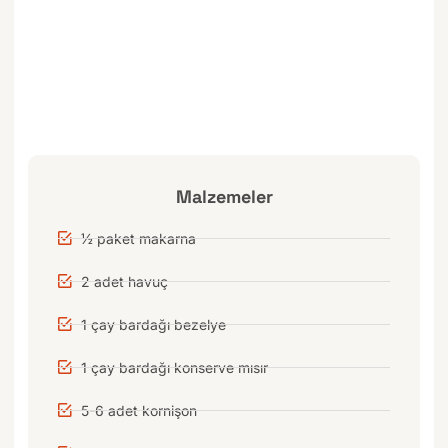
Malzemeler
½ paket makarna
2 adet havuç
1 çay bardağı bezelye
1 çay bardağı konserve mısır
5-6 adet kornişon