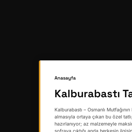
Anasayfa
Kalburabastı Ta
Kalburabastı – Osmanlı Mutfağının
almasıyla ortaya çıkan bu özel ta
hazırlanıyor; az malzemeyle maksim
sofraya çıktığı anda herkesin ilgis