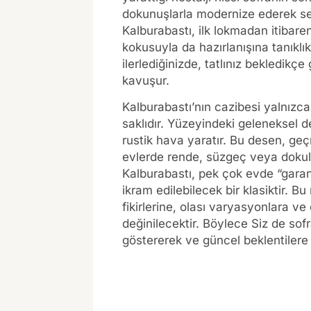
dokunuşlarla modernize ederek ser
Kalburabastı, ilk lokmadan itibaren
kokusuyla da hazırlanışına tanıklı
ilerlediğinizde, tatlınız bekledikç
kavuşur.
Kalburabastı’nın cazibesi yalnızc
saklıdır. Yüzeyindeki geleneksel d
rustik hava yaratır. Bu desen, geç
evlerde rende, süzgeç veya dokulu 
Kalburabastı, pek çok evde “garanti
ikram edilebilecek bir klasiktir. B
fikirlerine, olası varyasyonlara
değinilecektir. Böylece Siz de sofr
göstererek ve güncel beklentilere