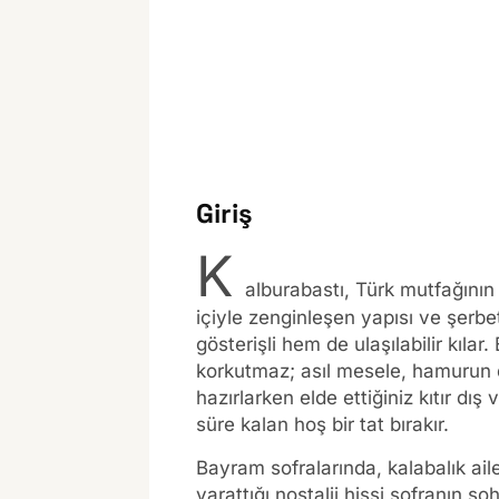
Giriş
K
alburabastı, Türk mutfağının h
içiyle zenginleşen yapısı ve şer
gösterişli hem de ulaşılabilir kıla
korkutmaz; asıl mesele, hamurun d
hazırlarken elde ettiğiniz kıtır 
süre kalan hoş bir tat bırakır.
Bayram sofralarında, kalabalık ail
yarattığı nostalji hissi sofranın s