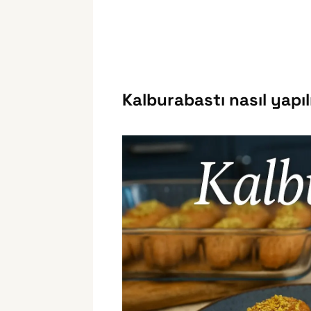
Kalburabastı nasıl yapıl