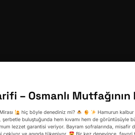
rifi – Osmanlı Mutfağının
 Mirası
hiç böyle denediniz mi?
Hamurun kalbur 
tlı, şerbetle buluştuğunda hem kıvamı hem de görüntüsüyle 
um lezzet garantisi veriyor. Bayram sofralarında, misafir d
ini çekiyor ve anında tükeniyor.
Bir kez deneyince, favori ta