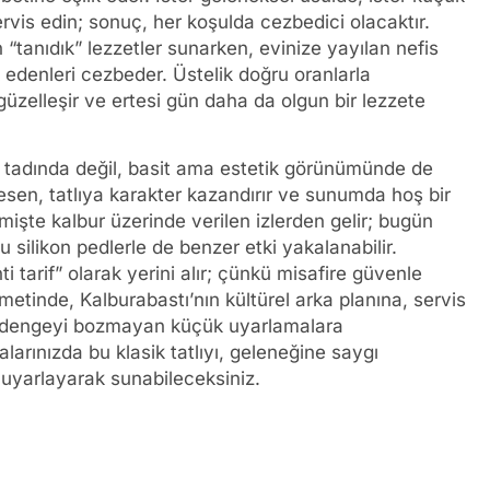
vis edin; sonuç, her koşulda cezbedici olacaktır.
 “tanıdık” lezzetler sunarken, evinize yayılan nefis
k edenleri cezbeder. Üstelik doğru oranlarla
e güzelleşir ve ertesi gün daha da olgun bir lezzete
a tadında değil, basit ama estetik görünümünde de
esen, tatlıya karakter kazandırır ve sunumda hoş bir
mişte kalbur üzerinde verilen izlerden gelir; bugün
silikon pedlerle de benzer etki yakalanabilir.
 tarif” olarak yerini alır; çünkü misafire güvenle
u metinde, Kalburabastı’nın kültürel arka planına, servis
 ve dengeyi bozmayan küçük uyarlamalara
alarınızda bu klasik tatlıyı, geleneğine saygı
 uyarlayarak sunabileceksiniz.