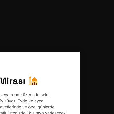
 Mirası
veya rende üzerinde şekil
büyülüyor. Evde kolayca
avetlerinde ve özel günlerde
tlı listenizde ilk sıraya yerleşecek!