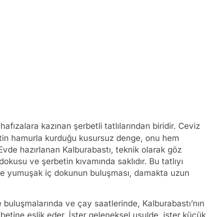
afızalara kazınan şerbetli tatlılarından biridir. Ceviz
betin hamurla kurduğu kusursuz denge, onu hem
r. Evde hazırlanan Kalburabastı, teknik olarak göz
okusu ve şerbetin kıvamında saklıdır. Bu tatlıyı
dış ve yumuşak iç dokunun buluşması, damakta uzun
e buluşmalarında ve çay saatlerinde, Kalburabastı’nın
ohbetine eşlik eder. İster geleneksel usulde, ister küçük