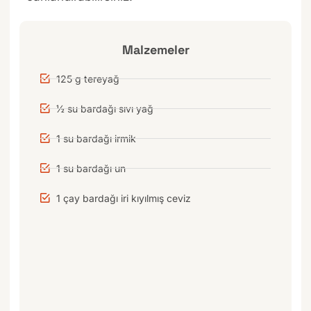
Malzemeler
125 g tereyağ
½ su bardağı sıvı yağ
1 su bardağı irmik
1 su bardağı un
1 çay bardağı iri kıyılmış ceviz