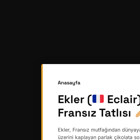
Anasayfa
Ekler (
Eclair
Fransız Tatlısı
Ekler, Fransız mutfağından dünyaya y
üzerini kaplayan parlak çikolata 