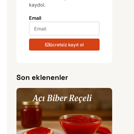
kaydol.
Email
ücretsiz kayıt ol
Son eklenenler