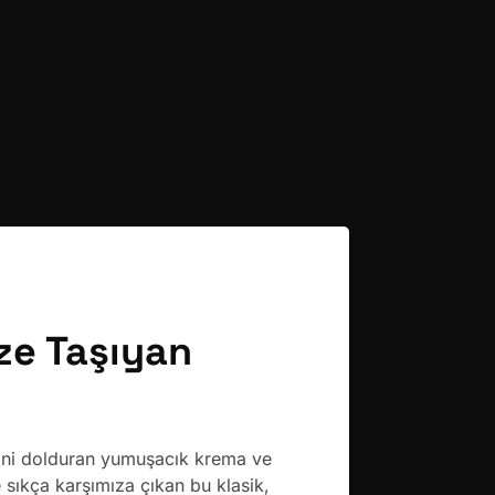
ize Taşıyan
ini dolduran yumuşacık krema ve
sıkça karşımıza çıkan bu klasik,