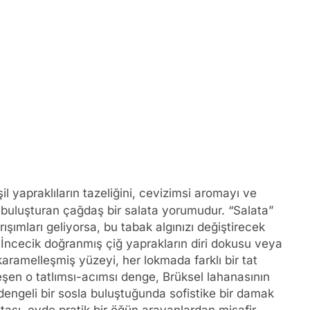
il yapraklıların tazeliğini, cevizimsi aromayı ve
a buluşturan çağdaş bir salata yorumudur. “Salata”
ışımları geliyorsa, bu tabak algınızı değiştirecek
. İncecik doğranmış çiğ yaprakların diri dokusu veya
karamelleşmiş yüzeyi, her lokmada farklı bir tat
nleşen o tatlımsı-acımsı denge, Brüksel lahanasının
dengeli bir sosla buluştuğunda sofistike bir damak