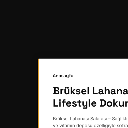
Anasayfa
Brüksel Lahanası
Lifestyle Dok
Brüksel Lahanası Salatası – Sağlıkl
ve vitamin deposu özelliğiyle sofr