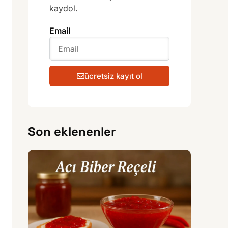
kaydol.
Email
ücretsiz kayıt ol
Son eklenenler