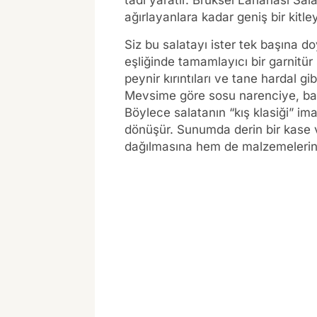
tadı yaratır. Brüksel Lahanası Sal
ağırlayanlara kadar geniş bir kitle
Siz bu salatayı ister tek başına do
eşliğinde tamamlayıcı bir garnitür 
peynir kırıntıları ve tane hardal gi
Mevsime göre sosu narenciye, ba
Böylece salatanın “kış klasiği” ima
dönüşür. Sunumda derin bir kase 
dağılmasına hem de malzemelerin 