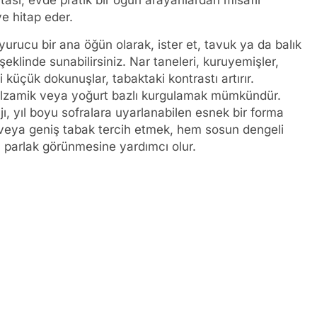
atası, evde pratik bir öğün arayanlardan misafir
ye hitap eder.
yurucu bir ana öğün olarak, ister et, tavuk ya da balık
şeklinde sunabilirsiniz. Nar taneleri, kuruyemişler,
bi küçük dokunuşlar, tabaktaki kontrastı artırır.
lzamik veya yoğurt bazlı kurgulamak mümkündür.
jı, yıl boyu sofralara uyarlanabilen esnek bir forma
veya geniş tabak tercih etmek, hem sosun dengeli
parlak görünmesine yardımcı olur.