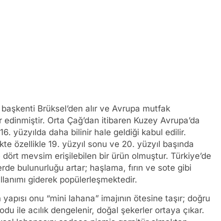
n başkenti Brüksel’den alır ve Avrupa mutfak
r edinmiştir. Orta Çağ’dan itibaren Kuzey Avrupa’da
6. yüzyılda daha bilinir hale geldiği kabul edilir.
likte özellikle 19. yüzyıl sonu ve 20. yüzyıl başında
ört mevsim erişilebilen bir ürün olmuştur. Türkiye’de
rde bulunurluğu artar; haşlama, fırın ve sote gibi
ullanımı giderek popülerleşmektedir.
in yapısı onu “mini lahana” imajının ötesine taşır; doğru
du ile acılık dengelenir, doğal şekerler ortaya çıkar.